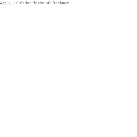
Skip
Accueil
»
Création de compte freelance
to
content