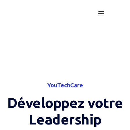
Skip
to
Menu
Home
content
YouTechCare
Développez votre
Leadership