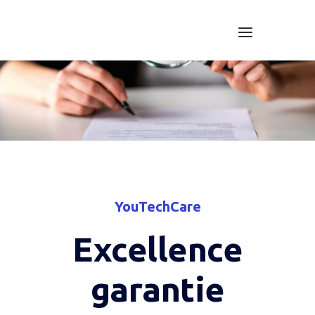
Skip
to
Menu
Home
content
YouTechCare
Excellence
garantie