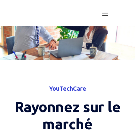
Skip
to
Menu
Home
content
YouTechCare
Rayonnez sur le
marché