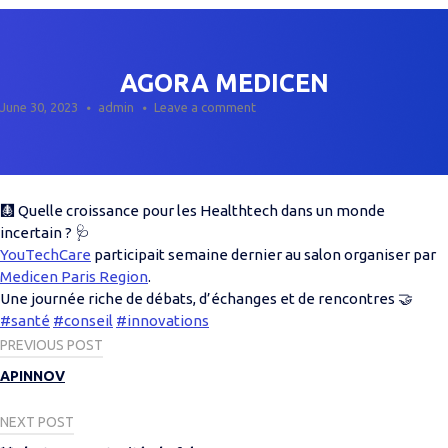
AGORA MEDICEN
June 30, 2023
admin
Leave a comment
🩻 Quelle croissance pour les Healthtech dans un monde
incertain ? 🩺
YouTechCare
participait semaine dernier au salon organiser par
Medicen Paris Region
.
Une journée riche de débats, d’échanges et de rencontres 🤝
#santé
#conseil
#innovations
Post
PREVIOUS POST
navigation
APINNOV
NEXT POST