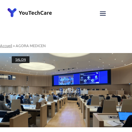
Skip
to
Home
Menu
content
Accueil
»
AGORA MEDICEN
SALON