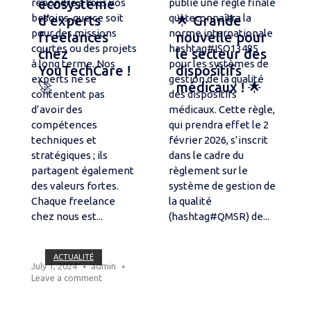
écosystème
répondre à tous vos
publié une règle finale
besoins, que ce soit
qui reconnaîtra la
d’experts
🌟 Grande
pour des missions
norme internationale
freelances
nouvelle pour
courtes ou des projets
hashtag#ISO13485
chez
le secteur des
à long terme. Nos
pour les systèmes de
YouTechCare !
dispositifs
experts ne se
gestion de la qualité
🚀
médicaux ! 🌟
contentent pas
des dispositifs
d’avoir des
médicaux. Cette règle,
compétences
qui prendra effet le 2
techniques et
février 2026, s’inscrit
stratégiques ; ils
dans le cadre du
partagent également
règlement sur le
des valeurs fortes.
système de gestion de
Chaque freelance
la qualité
chez nous est...
(hashtag#QMSR) de...
Open post
ACTUALITÉ
July 1, 2024
admin
Leave a comment