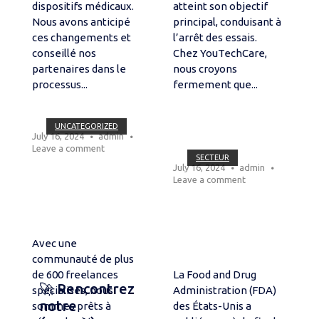
dispositifs médicaux.
atteint son objectif
Nous avons anticipé
principal, conduisant à
ces changements et
l’arrêt des essais.
conseillé nos
Chez YouTechCare,
partenaires dans le
nous croyons
processus...
fermement que...
Open post
UNCATEGORIZED
July 16, 2024
admin
Open post
Leave a comment
SECTEUR
July 16, 2024
admin
Leave a comment
Avec une
communauté de plus
de 600 freelances
La Food and Drug
🚀 Rencontrez
spécialisés, nous
Administration (FDA)
notre
sommes prêts à
des États-Unis a