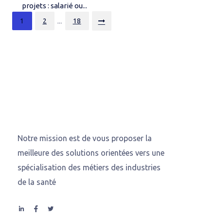
projets : salarié ou...
Posts
1
2
18
…
pagination
Notre mission est de vous proposer la
meilleure des solutions orientées vers une
spécialisation des métiers des industries
de la santé