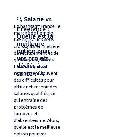
🔍 Salarié vs
En hashtag#France, le
Freelance :
marché de l’emploi
Quelle est la
fait face à des défis
meilleure
croissants en matière
option pour
de recrutement et de
vos projets
gestion des talents.
dédiés à la
Les entreprises
santé ? 🔍
rencontrent souvent
des difficultés pour
attirer et retenir des
salariés qualifiés, ce
qui entraîne des
problèmes de
turnover et
d’absentéisme. Alors,
quelle est la meilleure
option pour vos