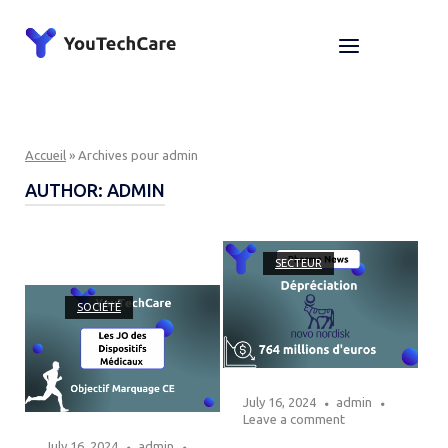
Skip
to
Home
Menu
content
Accueil
»
Archives pour admin
AUTHOR:
ADMIN
Open post
SECTEUR
Open post
SOCIÉTÉ
July 16, 2024
admin
Leave a comment
July 16, 2024
admin