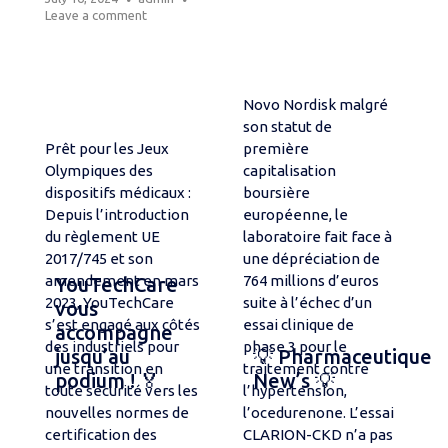
Leave a comment
Novo Nordisk malgré
son statut de
Prêt pour les Jeux
première
Olympiques des
capitalisation
dispositifs médicaux :
boursière
Depuis l’introduction
européenne, le
du règlement UE
laboratoire fait face à
2017/745 et son
une dépréciation de
amendement en mars
764 millions d’euros
YouTechCare
2023, YouTechCare
suite à l’échec d’un
vous
s’est engagé aux côtés
essai clinique de
accompagne
des industriels pour
phase 3 pour le
jusqu’au
💡 Pharmaceutique
une transition en
traitement contre
podium ! 🏅
New’s 💡
toute sécurité vers les
l’hypertension,
nouvelles normes de
l’ocedurenone. L’essai
certification des
CLARION-CKD n’a pas