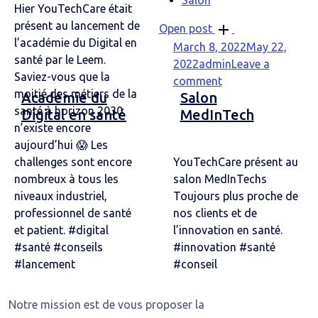
Hier YouTechCare était
présent au lancement de
Open post
l’académie du Digital en
March 8, 2022
May 22,
santé par le Leem.
2022
admin
Leave a
Saviez-vous que la
comment
moitié des métiers de la
Académie du
Salon
santé à horizon 2030
Digital en santé
MedInTech
n’existe encore
aujourd’hui 😱 Les
challenges sont encore
YouTechCare présent au
nombreux à tous les
salon MedInTechs
niveaux industriel,
Toujours plus proche de
professionnel de santé
nos clients et de
et patient. #digital
l’innovation en santé.
#santé #conseils
#innovation #santé
#lancement
#conseil
Notre mission est de vous proposer la