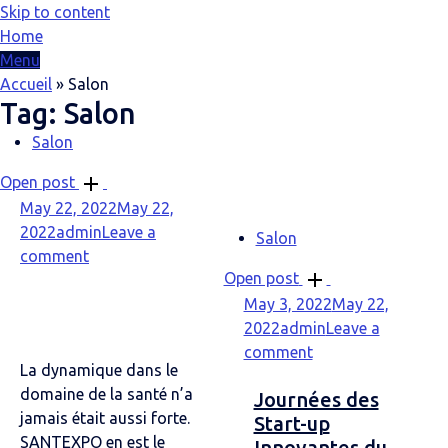
Skip to content
Home
Menu
Accueil
»
Salon
Tag:
Salon
Salon
Open post
May 22, 2022
May 22,
2022
admin
Leave a
Salon
comment
Open post
May 3, 2022
May 22,
2022
admin
Leave a
comment
La dynamique dans le
domaine de la santé n’a
Journées des
jamais était aussi forte.
Start-up
SANTEXPO en est le
Innovantes du