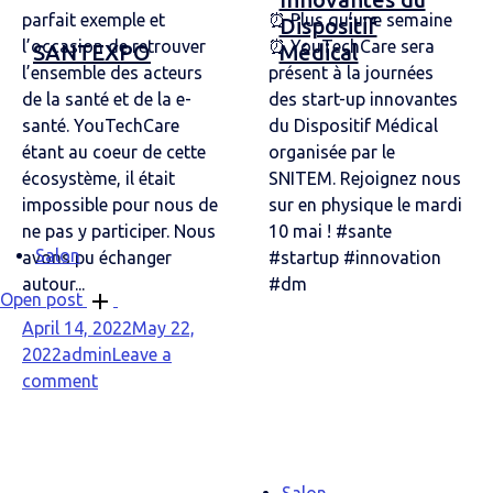
parfait exemple et
⏰ Plus qu’une semaine
Dispositif
l’occasion de retrouver
⏰ YouTechCare sera
SANTEXPO
Médical
l’ensemble des acteurs
présent à la journées
de la santé et de la e-
des start-up innovantes
santé. YouTechCare
du Dispositif Médical
étant au coeur de cette
organisée par le
écosystème, il était
SNITEM. Rejoignez nous
impossible pour nous de
sur en physique le mardi
ne pas y participer. Nous
10 mai ! #sante
Salon
avons pu échanger
#startup #innovation
autour...
#dm
Open post
April 14, 2022
May 22,
2022
admin
Leave a
comment
Salon