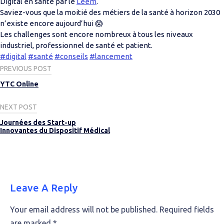
Digital en santé par le
Leem
.
Saviez-vous que la moitié des métiers de la santé à horizon 2030
n’existe encore aujourd’hui 😱
Les challenges sont encore nombreux à tous les niveaux
industriel, professionnel de santé et patient.
#digital
#santé
#conseils
#lancement
Post
PREVIOUS POST
navigation
YTC Online
NEXT POST
Journées des Start-up
Innovantes du Dispositif Médical
Leave A Reply
Your email address will not be published.
Required fields
are marked
*