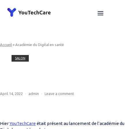
Skip
to
Home
Menu
content
Accueil
»
Académie du Digital en santé
SALON
Académie du Digital en santé
April 14, 2022
admin
Leave a comment
Hier
YouTechCare
était présent au lancement de l’académie du