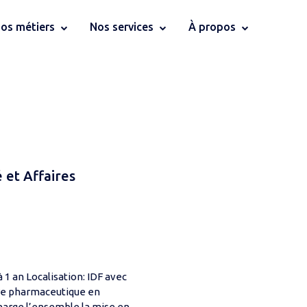
os métiers
Nos services
À propos
 et Affaires
1 an Localisation: IDF avec
oire pharmaceutique en
harge l’ensemble la mise en