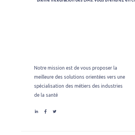
place et du suivi des opérations AQ / AR relativ
Activités en lien avec la Direction des Affaires...
Notre mission est de vous proposer la
meilleure des solutions orientées vers une
spécialisation des métiers des industries
de la santé