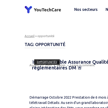
Skip
to
Home
Nos secteurs
N
content
Accueil
»
opportunité
TAG:
OPPORTUNITÉ
Open post
🚨 Responsable Assurance Qualité
OPPORTUNITÉS
August 22, 2022
admin
Leave a comment
réglementaires DM 🚨
Démarrage Octobre 2022 Prestation de 6 mois à 
télétravail Détails: Au sein d’un grand laborat
pleine intégration des DMs, vous prendrez en c