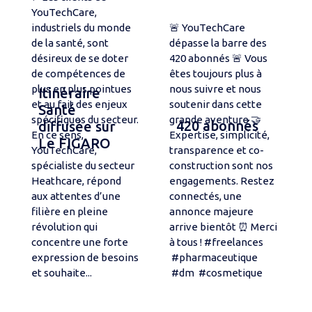
YouTechCare,
industriels du monde
🚨 YouTechCare
de la santé, sont
dépasse la barre des
désireux de se doter
420 abonnés 🚨 Vous
de compétences de
êtes toujours plus à
plus en plus pointues
nous suivre et nous
Itinéraire
et au fait des enjeux
soutenir dans cette
Santé
spécifiques du secteur.
grande aventure 🤝
420 abonnés
diffusée sur
En ce sens,
Expertise, simplicité,
Le FIGARO
YouTechCare,
transparence et co-
spécialiste du secteur
construction sont nos
Heathcare, répond
engagements. Restez
aux attentes d’une
connectés, une
filière en pleine
annonce majeure
révolution qui
arrive bientôt ⏰ Merci
concentre une forte
à tous ! #freelances
expression de besoins
#pharmaceutique
et souhaite...
#dm #cosmetique