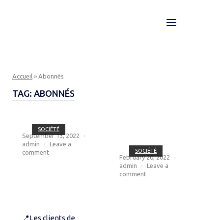
Skip
to
Menu
Home
content
Accueil
»
Abonnés
TAG:
ABONNÉS
Open post
SOCIÉTÉ
September 13, 2022
Open post
admin
Leave a
SOCIÉTÉ
comment
February 20, 2022
admin
Leave a
comment
📍Les clients de