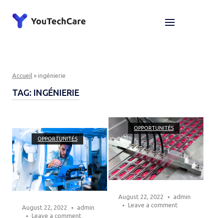
Skip
to
Home
Menu
content
Accueil
»
ingénierie
TAG:
INGÉNIERIE
Open post
Open post
OPPORTUNITÉS
OPPORTUNITÉS
August 22, 2022
admin
Leave a comment
August 22, 2022
admin
Leave a comment