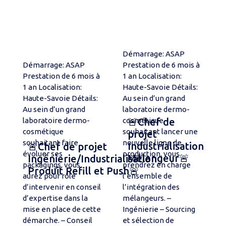
Démarrage: ASAP
Démarrage: ASAP
Prestation de 6 mois à
Prestation de 6 mois à
1 an Localisation:
1 an Localisation:
Haute-Savoie Détails:
Haute-Savoie Détails:
Au sein d’un grand
Au sein d’un grand
laboratoire dermo-
laboratoire dermo-
cosmétique
🚨Chef de
cosmétique
souhaitant lancer une
projet
souhaitant faire
nouvelle ligne de
Industrialisation
🚨Chef de projet
évoluer ses
production, vous
Mélangeur🚨
Ingénierie/Industrialisation
packagings, vous
prendrez en charge
Produit Refill et Push🚨
aurez pour rôle
l’ensemble de
d’intervenir en conseil
l’intégration des
d’expertise dans la
mélangeurs. –
mise en place de cette
Ingénierie – Sourcing
démarche. – Conseil
et sélection de