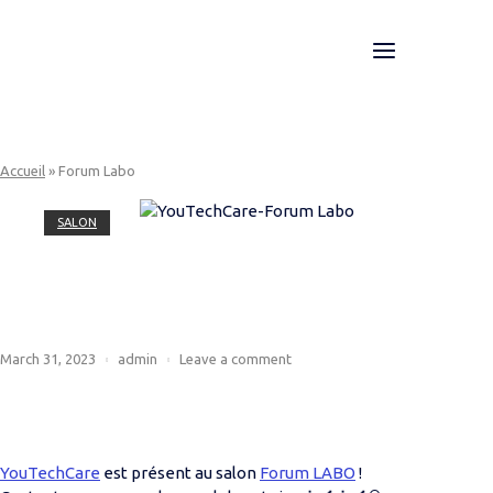
Skip
to
Menu
Home
content
Accueil
»
Forum Labo
SALON
Forum Labo
March 31, 2023
admin
Leave a comment
YouTechCare
est présent au salon
Forum LABO
!