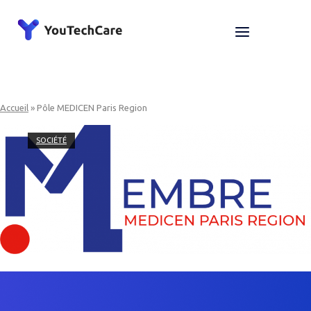
Skip
to
Home
Menu
content
Accueil
»
Pôle MEDICEN Paris Region
SOCIÉTÉ