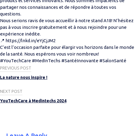
produits et services innovants. Nous sommes impatients de
partager nos connaissances et de répondre à toutes vos
questions.
Nous serions ravis de vous accueillir à notre stand A18! N’hésitez
pas à vous inscrire gratuitement et à nous rejoindre pour une
expérience inédite.
📍 https://lnkd.in/eYjCjJM2
C’est l’occasion parfaite pour élargir vos horizons dans le monde
de la santé. Nous espérons vous voir nombreux!
#YouTechCare #MedInTechs #SantéInnovante #SalonSanté
Post
PREVIOUS POST
navigation
La nature nous inspire !
NEXT POST
YouTechCare à Medintechs 2024
Leave A Reply