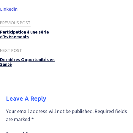
Linkedin
Post
PREVIOUS POST
navigation
Participation à une série
d’événements
NEXT POST
Dernières Opportunités en
Santé
Leave A Reply
Your email address will not be published.
Required fields
are marked
*