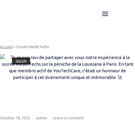
Skip
to
Menu
Home
content
Accueil
»
Soirée MedInTechs
SALON
Soirée MedInTechs
October 18, 2023
admin
Leave a comment