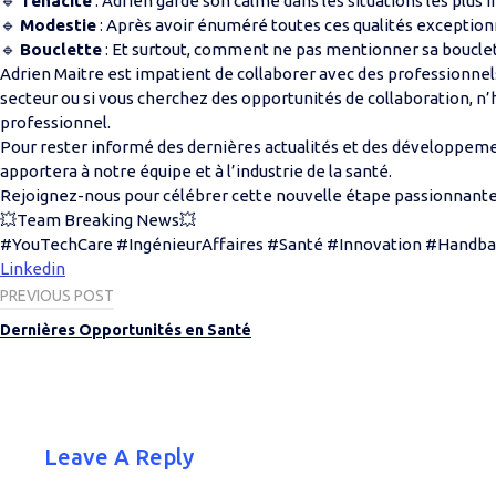
🔹
Ténacité
: Adrien garde son calme dans les situations les plus
🔹
Modestie
: Après avoir énuméré toutes ces qualités exceptionn
🔹
Bouclette
: Et surtout, comment ne pas mentionner sa boucle
Adrien Maitre est impatient de collaborer avec des professionnels
secteur ou si vous cherchez des opportunités de collaboration, n’h
professionnel.
Pour rester informé des dernières actualités et des développeme
apportera à notre équipe et à l’industrie de la santé.
Rejoignez-nous pour célébrer cette nouvelle étape passionnante 
💥Team Breaking News💥
#YouTechCare #IngénieurAffaires #Santé #Innovation #Handbal
Linkedin
Post
PREVIOUS POST
Dernières Opportunités en Santé
navigation
Leave A Reply