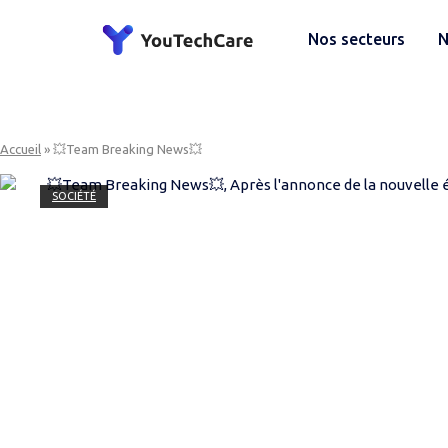
Skip
to
Home
Nos secteurs
N
content
Accueil
»
💥Team Breaking News💥
SOCIÉTÉ
💥T