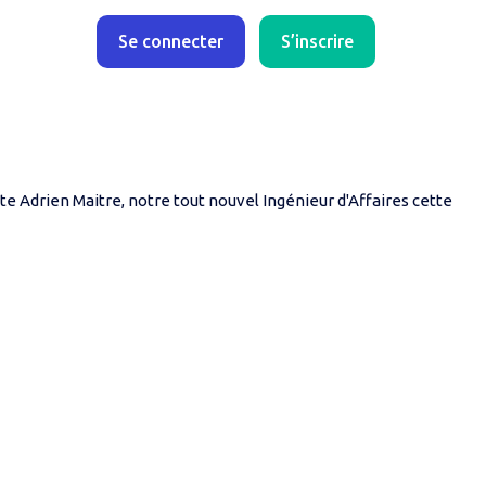
Se connecter
S’inscrire
ws💥