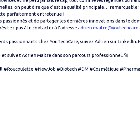
 intenses et ne perd jamais le cap, tout comme les légendes du hand
elles, on peut dire que c’est sa qualité principale… remarquable !
tte parfaitement entretenue !
 passionnés et de partager les dernières innovations dans le domai
ésitez pas à le contacter à l’adresse
adrien.maitre@youtechcare
nts passionnants chez YouTechCare, suivez Adrien sur LinkedIn. N
et suivez Adrien Maitre dans son parcours professionnel. 🚀
l #Roucoulette #NewJob #Biotech #DM #Cosmétique #Pharmaceut