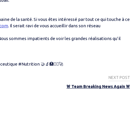
ball.
ne de la santé. Si vous êtes intéressé par tout ce qui touche à ce
.com
. Il serait ravi de vous accueillir dans son réseau
ous sommes impatients de voir les grandes réalisations qu’il
ique #Nutrition 🤝🔬🏥🤾‍♂️🚀
NEXT POST
🚨 Team Breaking News Again 🚨