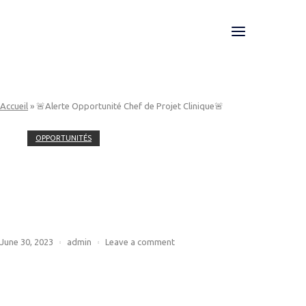
Skip
to
Menu
Home
content
Accueil
»
🚨Alerte Opportunité Chef de Projet Clinique🚨
OPPORTUNITÉS
🚨Alerte Opportunité Chef de
Projet Clinique🚨
June 30, 2023
admin
Leave a comment