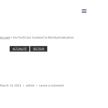
Skip
to
Menu
Home
content
Accueil
»
YouTechCare Soutient la Réindustrialisation
ACTUALITÉ
SECTEUR
YouTechCare Soutient la
Réindustrialisation
March 14, 2024
admin
Leave a comment