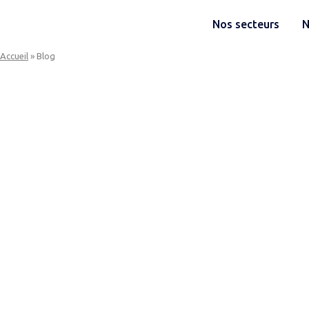
Skip
to
Nos secteurs
N
Home
content
Accueil
»
Blog
Nos