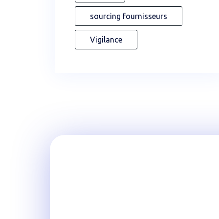
sourcing fournisseurs
Vigilance
Rejoignez
YouTechCare