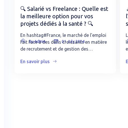
🔍 Salarié vs Freelance : Quelle est
la meilleure option pour vos
l
projets dédiés à la santé ? 🔍
En hashtag#France, le marché de l'emploi
L
By Admin
01 July 2024
fait face à des défis croissants en matière
l
de recrutement et de gestion des…
e
En savoir plus
E