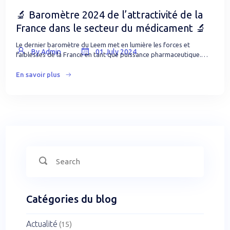
🔬 Baromètre 2024 de l’attractivité de la
France dans le secteur du médicament 🔬
Le dernier baromètre du Leem met en lumière les forces et
By Admin
01 July 2024
faiblesses de la France en tant que puissance pharmaceutique.…
En savoir plus
Search
Search
for:
Catégories du blog
Actualité
(15)