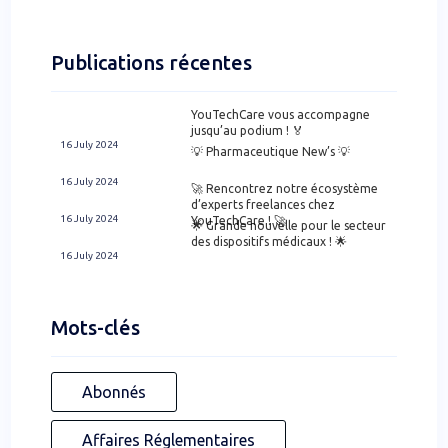
Publications récentes
YouTechCare vous accompagne
jusqu’au podium ! 🏅
16 July 2024
💡 Pharmaceutique New’s 💡
16 July 2024
🚀 Rencontrez notre écosystème
d’experts freelances chez
16 July 2024
YouTechCare ! 🚀
🌟 Grande nouvelle pour le secteur
des dispositifs médicaux ! 🌟
16 July 2024
Mots-clés
Abonnés
Affaires Réglementaires