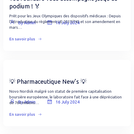
podium ! 🏅
Prêt pour les Jeux Olympiques des dispositifs médicaux : Depuis
l'introduction du règlement UE 2017/745 et son amendement en
By Admin
16 July 2024
mars…
En savoir plus
💡 Pharmaceutique New’s 💡
Novo Nordisk malgré son statut de première capitalisation
boursière européenne, le laboratoire fait face à une dépréciation
By Admin
16 July 2024
de 764 millions…
En savoir plus