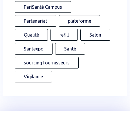
PariSanté Campus
Partenariat
plateforme
Qualité
refill
Salon
Santexpo
Santé
sourcing fournisseurs
Vigilance
Rejoignez YouTechCare