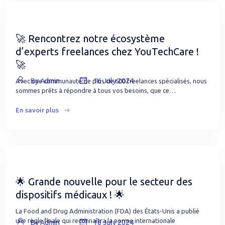
🚀 Rencontrez notre écosystème
d’experts freelances chez YouTechCare !
🚀
By Admin
16 July 2024
Avec une communauté de plus de 600 freelances spécialisés, nous
sommes prêts à répondre à tous vos besoins, que ce…
En savoir plus
🌟 Grande nouvelle pour le secteur des
dispositifs médicaux ! 🌟
La Food and Drug Administration (FDA) des États-Unis a publié
une règle finale qui reconnaîtra la norme internationale
By Admin
16 July 2024