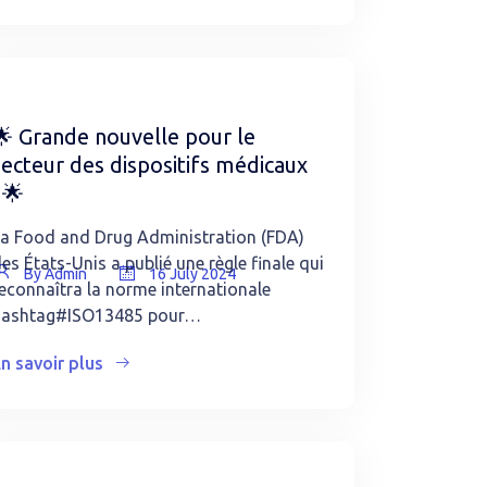
🌟 Grande nouvelle pour le
secteur des dispositifs médicaux
 🌟
a Food and Drug Administration (FDA)
es États-Unis a publié une règle finale qui
By Admin
16 July 2024
econnaîtra la norme internationale
hashtag#ISO13485 pour…
n savoir plus