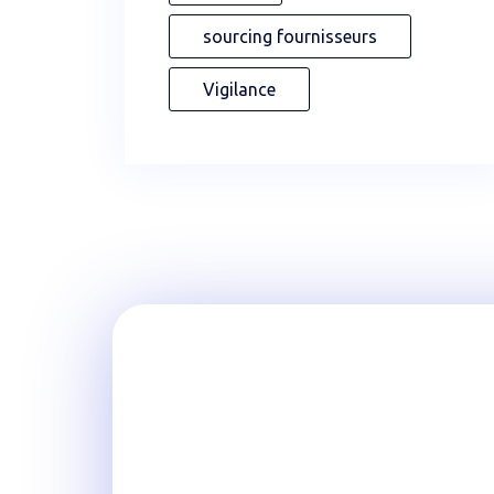
sourcing fournisseurs
Vigilance
Rejoignez
YouTechCare