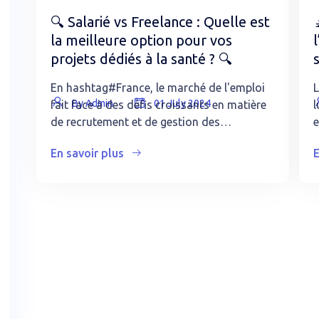
🔍 Salarié vs Freelance : Quelle est
la meilleure option pour vos
l
projets dédiés à la santé ? 🔍
En hashtag#France, le marché de l'emploi
L
By Admin
01 July 2024
fait face à des défis croissants en matière
l
de recrutement et de gestion des…
e
En savoir plus
E