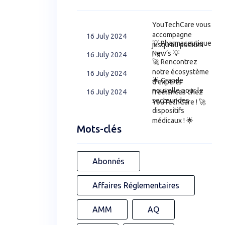
YouTechCare vous
accompagne
16 July 2024
💡 Pharmaceutique
jusqu’au podium
New’s 💡
! 🏅
16 July 2024
🚀 Rencontrez
notre écosystème
16 July 2024
🌟 Grande
d’experts
nouvelle pour le
freelances chez
16 July 2024
secteur des
YouTechCare ! 🚀
dispositifs
médicaux ! 🌟
Mots-clés
Abonnés
Affaires Réglementaires
AMM
AQ