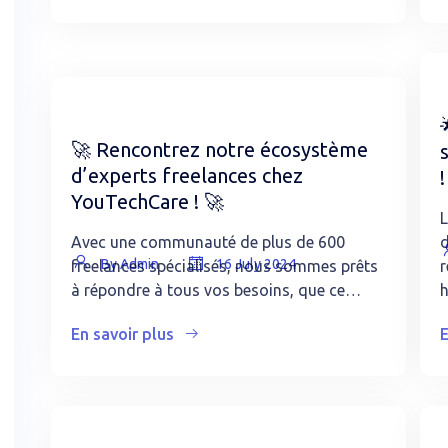
🚀 Rencontrez notre écosystème
d’experts freelances chez
!
YouTechCare ! 🚀
L
Avec une communauté de plus de 600
d
By Admin
16 July 2024
freelances spécialisés, nous sommes prêts
r
à répondre à tous vos besoins, que ce…
En savoir plus
E