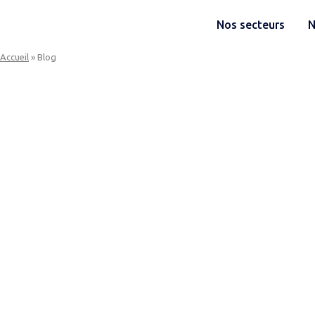
Skip
to
Nos secteurs
N
Home
content
Accueil
»
Blog
Nos