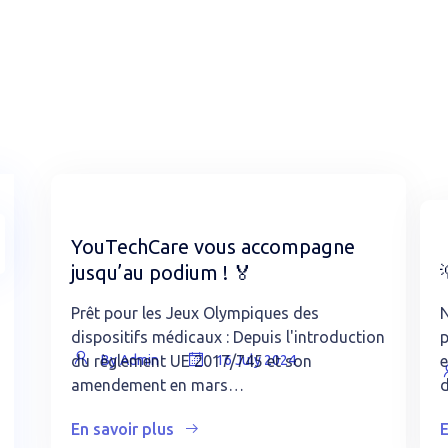
YouTechCare vous accompagne
jusqu’au podium ! 🏅
Prêt pour les Jeux Olympiques des
N
dispositifs médicaux : Depuis l'introduction
p
By Admin
16 July 2024
du règlement UE 2017/745 et son
e
amendement en mars…
d
En savoir plus
E