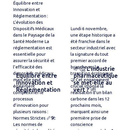
Équilibre entre
Innovation et
Réglementation :
L’évolution des
Dispositifs Médicaux
Lundi 6 novembre,
dans le Paysage de la
une étape historique a
Santé Moderne La
été franchie dans le
réglementation est
secteur industriel avec
essentielle pour
la signature du tout
assurer la sécurité et
premier accord de
l’efficacité des
branche sur la
🌱🤔 L’industrie
dispositifs médicaux,
transition écologique.
Équilibre entre
pharmaceutique
mais elle peut
🤝 Cet engagement
Innovation et
se met-elle au
également
crucial impose la
Réglementation
vert ? 🌱
complexifier le
réalisation d’un bilan
processus
carbone dans les 12
d’innovation pour
prochains mois,
plusieurs raisons :
marquant ainsi une
Normes Strictes 📏🛠️:
première prise de
Les normes de
conscience