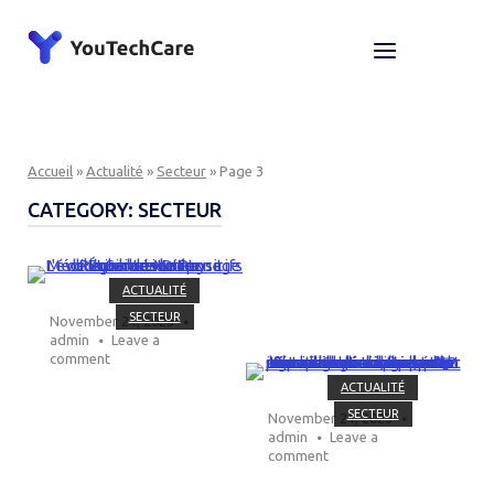
Skip
to
Home
Menu
content
Accueil
»
Actualité
»
Secteur
»
Page 3
CATEGORY:
SECTEUR
Open post
ACTUALITÉ
SECTEUR
November 21, 2023
admin
Leave a
comment
Open post
ACTUALITÉ
SECTEUR
November 21, 2023
admin
Leave a
comment