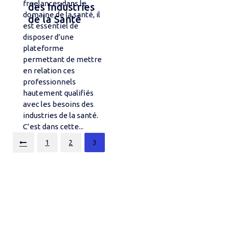
freelances dans le
des Industries
domaine de la santé, il
de la Santé
est essentiel de
disposer d’une
plateforme
permettant de mettre
en relation ces
professionnels
hautement qualifiés
avec les besoins des
industries de la santé.
C’est dans cette...
Posts
1
2
3
pagination