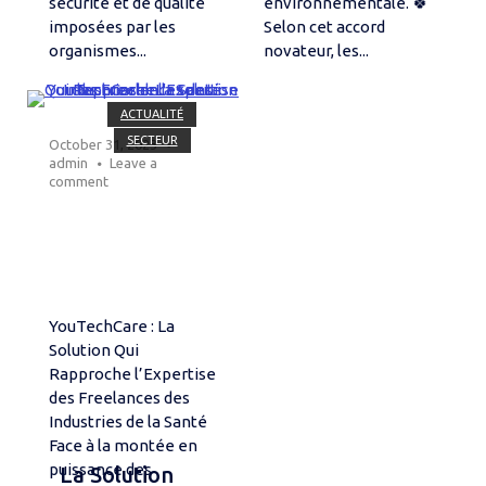
sécurité et de qualité
environnementale. 🍀
imposées par les
Selon cet accord
organismes...
novateur, les...
Open post
ACTUALITÉ
SECTEUR
October 31, 2023
admin
Leave a
comment
YouTechCare : La
Solution Qui
Rapproche l’Expertise
des Freelances des
Industries de la Santé
Face à la montée en
puissance des
La Solution