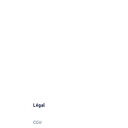
Légal
CGU