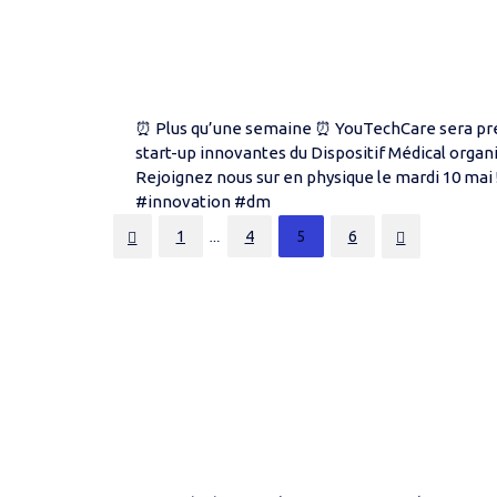
⏰ Plus qu’une semaine ⏰ YouTechCare sera pré
start-up innovantes du Dispositif Médical organ
Rejoignez nous sur en physique le mardi 10 mai
#innovation #dm
Posts
1
4
5
6
…
pagination