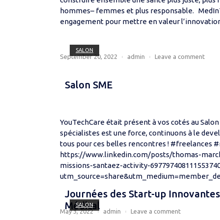
hommes– femmes et plus responsable. MedInTe
engagement pour mettre en valeur l’innovation 
Open post
SALON
September 20, 2022
admin
Leave a comment
Salon SME
YouTechCare était présent à vos cotés au Salo
spécialistes est une force, continuons à le dev
tous pour ces belles rencontres ! #freelances
https://www.linkedin.com/posts/thomas-marc
missions-santaez-activity-697797408111553740
utm_source=share&utm_medium=member_de
Journées des Start-up Innovantes 
Open post
Médical
SALON
May 3, 2022
admin
Leave a comment