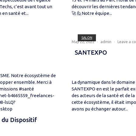
chs, c’est avant tout un
découvrir les dernières tendan
en santé et...
🚀 🙋Notre équipe...
SALON
May 22, 2022
admin
Leave a c
SANTEXPO
n SME. Notre écosystème de
elopper ensemble. Merci à
La dynamique dans le domaine de
 #missions #santé
SANTEXPO en est le parfait ex
het-b4665559_freelances-
des acteurs de la santé et de l
8-lsLQ?
cette écosystème, il était impo
sktop
avons pu échanger autour...
du Dispositif