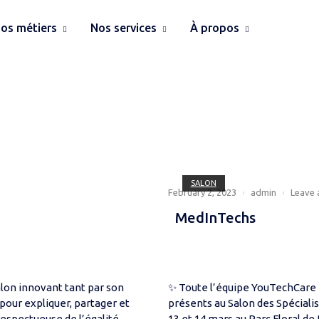
os métiers
Nos services
À propos
SALON
February 2, 2023
admin
Leave
MedInTechs
alon innovant tant par son
✨ Toute l’équipe YouTechCare 
 pour expliquer, partager et
présents au Salon des Spécialis
respectueuse de l’égalité
13 et 14 mars au Parc Floral de 