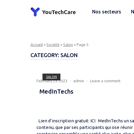
Skip
to
Home
Nos secteurs
N
content
Accueil
»
Société
»
Salon
»
Page 5
CATEGORY:
SALON
Open post
SALON
February 23, 2023
admin
Leave a comment
MedInTechs
Lien d’inscription gratuit: ICI MedInTechs un s
contenu, que par ses participants qui ose réunir
construire ensemble une santé plus juste, plus 