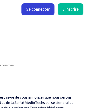
Se connecter
S’inscrire
Open post
 a comment
est ravie de vous annoncer que nous serons
tes de la Santé MedInTechs qui se tiendra les
Paris. Ce salon est l’occasion idéal pour