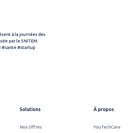
sent à la journées des
isée par le SNITEM.
 ! #sante #startup
Solutions
À propos
Nos Offres
YouTechCare