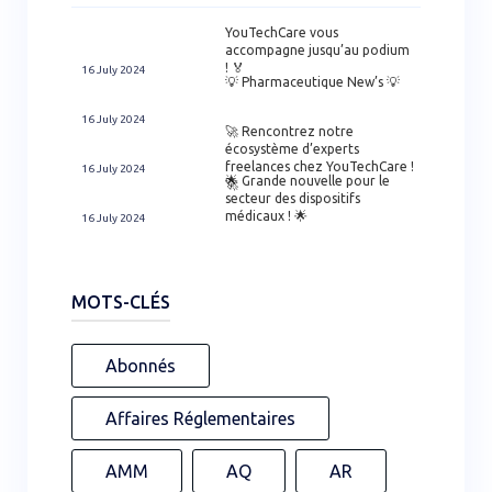
YouTechCare vous
accompagne jusqu’au podium
! 🏅
16 July 2024
💡 Pharmaceutique New’s 💡
16 July 2024
🚀 Rencontrez notre
écosystème d’experts
freelances chez YouTechCare !
16 July 2024
🌟 Grande nouvelle pour le
🚀
secteur des dispositifs
médicaux ! 🌟
16 July 2024
MOTS-CLÉS
Abonnés
Affaires Réglementaires
AMM
AQ
AR