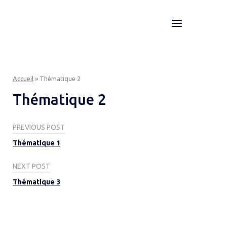
Skip
to
Menu
Home
content
Accueil
»
Thématique 2
Thématique 2
Post
PREVIOUS POST
navigation
Thématique 1
NEXT POST
Thématique 3