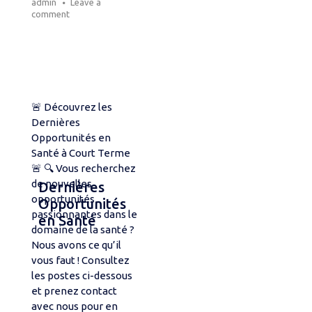
admin
Leave a
comment
🚨 Découvrez les
Dernières
Opportunités en
Santé à Court Terme
🚨 🔍 Vous recherchez
de nouvelles
Dernières
opportunités
Opportunités
passionnantes dans le
en Santé
domaine de la santé ?
Nous avons ce qu’il
vous faut ! Consultez
les postes ci-dessous
et prenez contact
avec nous pour en