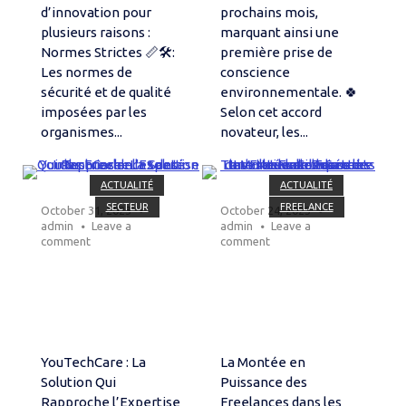
d’innovation pour
prochains mois,
plusieurs raisons :
marquant ainsi une
Normes Strictes 📏🛠️:
première prise de
Les normes de
conscience
sécurité et de qualité
environnementale. 🍀
imposées par les
Selon cet accord
organismes...
novateur, les...
Open post
Open post
ACTUALITÉ
ACTUALITÉ
SECTEUR
FREELANCE
October 31, 2023
October 24, 2023
admin
Leave a
admin
Leave a
comment
comment
YouTechCare : La
La Montée en
Solution Qui
Puissance des
Rapproche l’Expertise
Freelances dans les