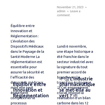
November 21, 2023
admin
Leave a
comment
Équilibre entre
Innovation et
Réglementation :
L’évolution des
Dispositifs Médicaux
Lundi 6 novembre,
dans le Paysage de la
une étape historique a
Santé Moderne La
été franchie dans le
réglementation est
secteur industriel avec
essentielle pour
la signature du tout
assurer la sécurité et
premier accord de
l’efficacité des
branche sur la
🌱🤔 L’industrie
dispositifs médicaux,
transition écologique.
Équilibre entre
pharmaceutique
mais elle peut
🤝 Cet engagement
Innovation et
se met-elle au
également
crucial impose la
Réglementation
vert ? 🌱
complexifier le
réalisation d’un bilan
processus
carbone dans les 12