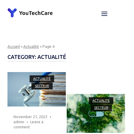
Skip
to
Home
Menu
content
Accueil
»
Actualité
»
Page 4
CATEGORY:
ACTUALITÉ
Open post
ACTUALITÉ
SECTEUR
Open post
ACTUALITÉ
SECTEUR
November 21, 2023
admin
Leave a
comment