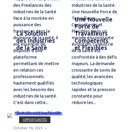
des Freelances des
Industries de la Santé :
Industries de la Santé
Une Nouvelle Force de
Face à la montée en
Travailleurs
Une Nouvelle
puissance des
Compétents et
Force de
freelances dans le
Flexibles Dans un
La Solution
Travailleurs
domaine de la santé, il
monde en constante
des Industries
Compétents
est essentiel de
évolution, l’industrie
de la Santé
et Flexibles
disposer d’une
de la santé est
plateforme
confrontée à des défis
permettant de mettre
majeurs. La demande
en relation ces
croissante de soins de
professionnels
qualité, les avancées
hautement qualifiés
technologiques
avec les besoins des
rapides et la pression
industries de la santé.
constante pour
C’est dans cette...
réduire les...
Open post
OPPORTUNITÉS
October 18, 2023